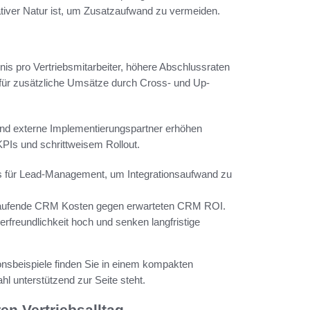
tiver Natur ist, um Zusatzaufwand zu vermeiden.
is pro Vertriebsmitarbeiter, höhere Abschlussraten
 für zusätzliche Umsätze durch Cross- und Up-
und externe Implementierungspartner erhöhen
KPIs und schrittweisem Rollout.
ols für Lead-Management, um Integrationsaufwand zu
 laufende CRM Kosten gegen erwarteten CRM ROI.
rfreundlichkeit hoch und senken langfristige
onsbeispiele finden Sie in einem kompakten
hl unterstützend zur Seite steht.
en Vertriebsalltag