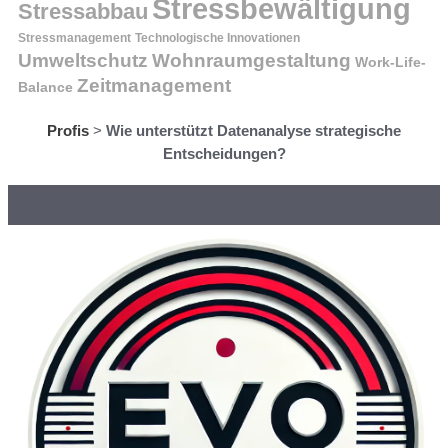
Stressbewältigung
Stressabbau
Stressmanagement
Technologische Innovationen
Wohnraumgestaltung
Umweltschutz
Work-Life-
Zeitmanagement
Balance
Profis
>
Wie unterstützt Datenanalyse strategische
Entscheidungen?