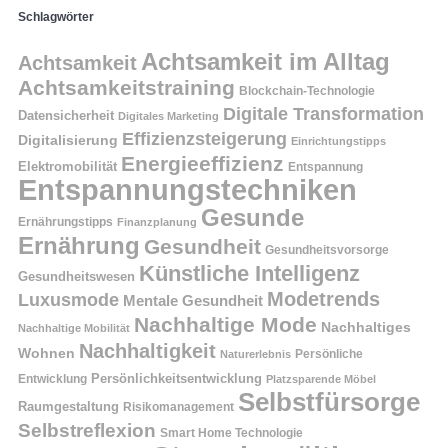
Schlagwörter
Achtsamkeit im Alltag
Achtsamkeit
Achtsamkeitstraining
Blockchain-Technologie
Digitale Transformation
Datensicherheit
Digitales Marketing
Effizienzsteigerung
Digitalisierung
Einrichtungstipps
Energieeffizienz
Elektromobilität
Entspannung
Entspannungstechniken
Gesunde
Ernährungstipps
Finanzplanung
Ernährung
Gesundheit
Gesundheitsvorsorge
Künstliche Intelligenz
Gesundheitswesen
Modetrends
Luxusmode
Mentale Gesundheit
Nachhaltige Mode
Nachhaltiges
Nachhaltige Mobilität
Nachhaltigkeit
Wohnen
Persönliche
Naturerlebnis
Entwicklung
Persönlichkeitsentwicklung
Platzsparende Möbel
Selbstfürsorge
Raumgestaltung
Risikomanagement
Selbstreflexion
Smart Home Technologie