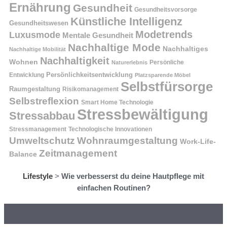
Ernährung
Gesundheit
Gesundheitsvorsorge
Künstliche Intelligenz
Gesundheitswesen
Modetrends
Luxusmode
Mentale Gesundheit
Nachhaltige Mode
Nachhaltiges
Nachhaltige Mobilität
Nachhaltigkeit
Wohnen
Persönliche
Naturerlebnis
Entwicklung
Persönlichkeitsentwicklung
Platzsparende Möbel
Selbstfürsorge
Raumgestaltung
Risikomanagement
Selbstreflexion
Smart Home Technologie
Stressbewältigung
Stressabbau
Stressmanagement
Technologische Innovationen
Wohnraumgestaltung
Umweltschutz
Work-Life-
Zeitmanagement
Balance
Lifestyle
>
Wie verbesserst du deine Hautpflege mit
einfachen Routinen?