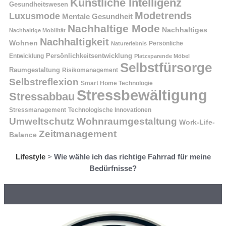
Künstliche Intelligenz
Gesundheitswesen
Modetrends
Luxusmode
Mentale Gesundheit
Nachhaltige Mode
Nachhaltiges
Nachhaltige Mobilität
Nachhaltigkeit
Wohnen
Persönliche
Naturerlebnis
Entwicklung
Persönlichkeitsentwicklung
Platzsparende Möbel
Selbstfürsorge
Raumgestaltung
Risikomanagement
Selbstreflexion
Smart Home Technologie
Stressbewältigung
Stressabbau
Stressmanagement
Technologische Innovationen
Wohnraumgestaltung
Umweltschutz
Work-Life-
Zeitmanagement
Balance
Lifestyle
>
Wie wähle ich das richtige Fahrrad für meine
Bedürfnisse?