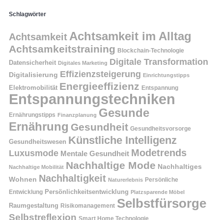
Schlagwörter
Achtsamkeit im Alltag
Achtsamkeit
Achtsamkeitstraining
Blockchain-Technologie
Digitale Transformation
Datensicherheit
Digitales Marketing
Effizienzsteigerung
Digitalisierung
Einrichtungstipps
Energieeffizienz
Elektromobilität
Entspannung
Entspannungstechniken
Gesunde
Ernährungstipps
Finanzplanung
Ernährung
Gesundheit
Gesundheitsvorsorge
Künstliche Intelligenz
Gesundheitswesen
Modetrends
Luxusmode
Mentale Gesundheit
Nachhaltige Mode
Nachhaltiges
Nachhaltige Mobilität
Nachhaltigkeit
Wohnen
Persönliche
Naturerlebnis
Entwicklung
Persönlichkeitsentwicklung
Platzsparende Möbel
Selbstfürsorge
Raumgestaltung
Risikomanagement
Selbstreflexion
Smart Home Technologie