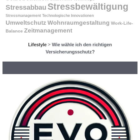
Stressbewältigung
Stressabbau
Stressmanagement
Technologische Innovationen
Wohnraumgestaltung
Umweltschutz
Work-Life-
Zeitmanagement
Balance
Lifestyle
>
Wie wähle ich den richtigen
Versicherungsschutz?