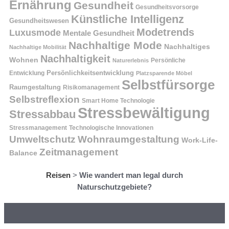
Ernährung
Gesundheit
Gesundheitsvorsorge
Künstliche Intelligenz
Gesundheitswesen
Modetrends
Luxusmode
Mentale Gesundheit
Nachhaltige Mode
Nachhaltiges
Nachhaltige Mobilität
Nachhaltigkeit
Wohnen
Persönliche
Naturerlebnis
Entwicklung
Persönlichkeitsentwicklung
Platzsparende Möbel
Selbstfürsorge
Raumgestaltung
Risikomanagement
Selbstreflexion
Smart Home Technologie
Stressbewältigung
Stressabbau
Stressmanagement
Technologische Innovationen
Wohnraumgestaltung
Umweltschutz
Work-Life-
Zeitmanagement
Balance
Reisen
>
Wie wandert man legal durch
Naturschutzgebiete?