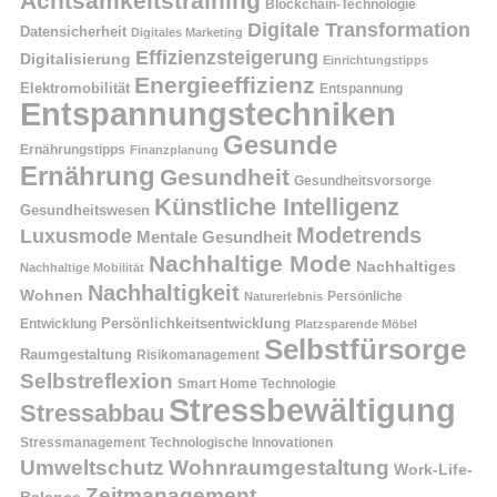
Achtsamkeitstraining
Blockchain-Technologie
Digitale Transformation
Datensicherheit
Digitales Marketing
Effizienzsteigerung
Digitalisierung
Einrichtungstipps
Energieeffizienz
Elektromobilität
Entspannung
Entspannungstechniken
Gesunde
Ernährungstipps
Finanzplanung
Ernährung
Gesundheit
Gesundheitsvorsorge
Künstliche Intelligenz
Gesundheitswesen
Modetrends
Luxusmode
Mentale Gesundheit
Nachhaltige Mode
Nachhaltiges
Nachhaltige Mobilität
Nachhaltigkeit
Wohnen
Persönliche
Naturerlebnis
Entwicklung
Persönlichkeitsentwicklung
Platzsparende Möbel
Selbstfürsorge
Raumgestaltung
Risikomanagement
Selbstreflexion
Smart Home Technologie
Stressbewältigung
Stressabbau
Stressmanagement
Technologische Innovationen
Wohnraumgestaltung
Umweltschutz
Work-Life-
Zeitmanagement