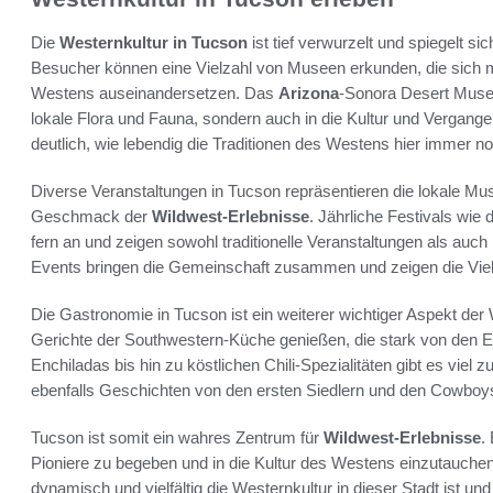
Die
Westernkultur in Tucson
ist tief verwurzelt und spiegelt si
Besucher können eine Vielzahl von Museen erkunden, die sich m
Westens auseinandersetzen. Das
Arizona
-Sonora Desert Museum
lokale Flora und Fauna, sondern auch in die Kultur und Vergang
deutlich, wie lebendig die Traditionen des Westens hier immer no
Diverse Veranstaltungen in Tucson repräsentieren die lokale Mu
Geschmack der
Wildwest-Erlebnisse
. Jährliche Festivals wi
fern an und zeigen sowohl traditionelle Veranstaltungen als auc
Events bringen die Gemeinschaft zusammen und zeigen die Vielfa
Die Gastronomie in Tucson ist ein weiterer wichtiger Aspekt der 
Gerichte der Southwestern-Küche genießen, die stark von den Ei
Enchiladas bis hin zu köstlichen Chili-Spezialitäten gibt es viel 
ebenfalls Geschichten von den ersten Siedlern und den Cowboys
Tucson ist somit ein wahres Zentrum für
Wildwest-Erlebnisse
.
Pioniere zu begeben und in die Kultur des Westens einzutauche
dynamisch und vielfältig die Westernkultur in dieser Stadt ist 