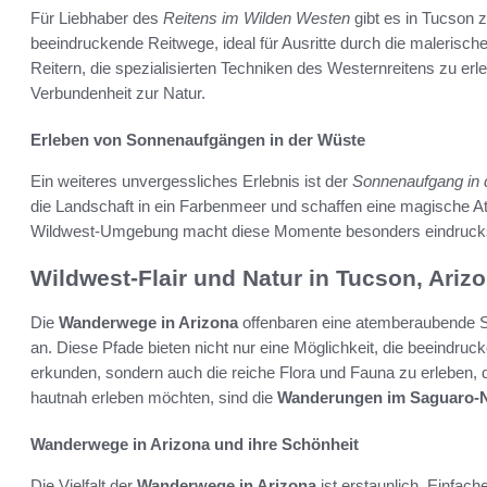
Für Liebhaber des
Reitens im Wilden Westen
gibt es in Tucson 
beeindruckende Reitwege, ideal für Ausritte durch die malerisc
Reitern, die spezialisierten Techniken des Westernreitens zu erl
Verbundenheit zur Natur.
Erleben von Sonnenaufgängen in der Wüste
Ein weiteres unvergessliches Erlebnis ist der
Sonnenaufgang in 
die Landschaft in ein Farbenmeer und schaffen eine magische 
Wildwest-Umgebung macht diese Momente besonders eindrucksvo
Wildwest-Flair und Natur in Tucson, Ariz
Die
Wanderwege in Arizona
offenbaren eine atemberaubende Sc
an. Diese Pfade bieten nicht nur eine Möglichkeit, die beeindru
erkunden, sondern auch die reiche Flora und Fauna zu erleben, d
hautnah erleben möchten, sind die
Wanderungen im Saguaro-N
Wanderwege in Arizona und ihre Schönheit
Die Vielfalt der
Wanderwege in Arizona
ist erstaunlich. Einfac