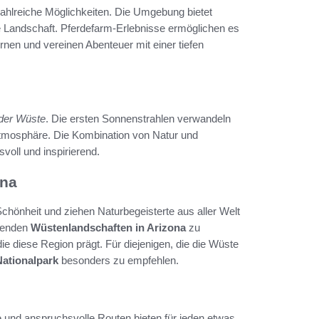
zahlreiche Möglichkeiten. Die Umgebung bietet
he Landschaft. Pferdefarm-Erlebnisse ermöglichen es
ernen und vereinen Abenteuer mit einer tiefen
der Wüste
. Die ersten Sonnenstrahlen verwandeln
Atmosphäre. Die Kombination von Natur und
ll und inspirierend.
ona
hönheit und ziehen Naturbegeisterte aus aller Welt
ckenden
Wüstenlandschaften in Arizona
zu
ie diese Region prägt. Für diejenigen, die die Wüste
ationalpark
besonders zu empfehlen.
he und anspruchsvolle Routen bieten für jeden etwas,