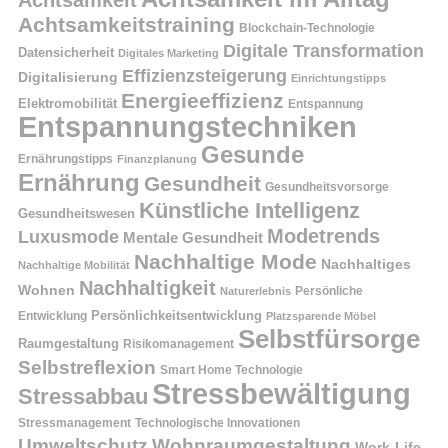
Achtsamkeit
Achtsamkeitstraining
Blockchain-Technologie
Digitale Transformation
Datensicherheit
Digitales Marketing
Effizienzsteigerung
Digitalisierung
Einrichtungstipps
Energieeffizienz
Elektromobilität
Entspannung
Entspannungstechniken
Gesunde
Ernährungstipps
Finanzplanung
Ernährung
Gesundheit
Gesundheitsvorsorge
Künstliche Intelligenz
Gesundheitswesen
Modetrends
Luxusmode
Mentale Gesundheit
Nachhaltige Mode
Nachhaltiges
Nachhaltige Mobilität
Nachhaltigkeit
Wohnen
Persönliche
Naturerlebnis
Entwicklung
Persönlichkeitsentwicklung
Platzsparende Möbel
Selbstfürsorge
Raumgestaltung
Risikomanagement
Selbstreflexion
Smart Home Technologie
Stressbewältigung
Stressabbau
Stressmanagement
Technologische Innovationen
Wohnraumgestaltung
Umweltschutz
Work-Life-