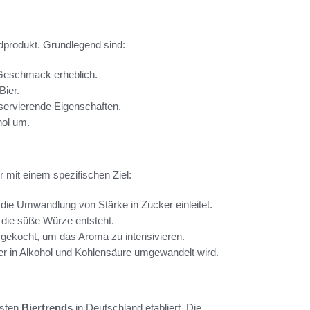
ndprodukt. Grundlegend sind:
 Geschmack erheblich.
Bier.
nservierende Eigenschaften.
hol um.
er mit einem spezifischen Ziel:
ie Umwandlung von Stärke in Zucker einleitet.
 die süße Würze entsteht.
 gekocht, um das Aroma zu intensivieren.
er in Alkohol und Kohlensäure umgewandelt wird.
dsten
Biertrends
in Deutschland etabliert. Die