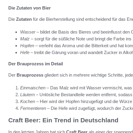
Die Zutaten von Bier
Die
Zutaten
für die Bierherstellung sind entscheidend für das E
Wasser
– bildet die Basis des Bieres und beeinflusst den
Malz
– sorgt für die süßliche Note und bringt die Farbe ins 
Hopfen
– verleiht das Aroma und die Bitterkeit und hat ko
Hefe
– treibt die Gärung voran und wandelt Zucker in Alko
Der Brauprozess im Detail
Der
Brauprozess
gliedert sich in mehrere wichtige Schritte, jed
Einmaischen
– Das Malz wird mit Wasser vermischt, was d
Läutern
– Unlösliche Bestandteile werden entfernt, sodass
Kochen
– Hier wird der Hopfen hinzugefügt und die Würze
Fermentieren
– Die Hefe wird zugefügt, wodurch der Zuck
Craft Beer: Ein Trend in Deutschland
In den letzten Jahren hat sich
Craft Beer
als einer der spannen