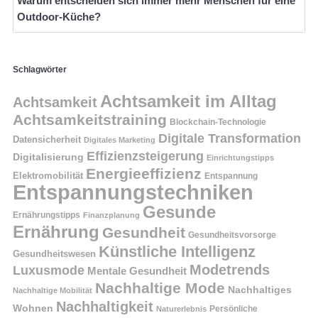
Warum entscheiden sich immer mehr Menschen für eine
Outdoor-Küche?
Schlagwörter
Achtsamkeit im Alltag
Achtsamkeit
Achtsamkeitstraining
Blockchain-Technologie
Digitale Transformation
Datensicherheit
Digitales Marketing
Effizienzsteigerung
Digitalisierung
Einrichtungstipps
Energieeffizienz
Elektromobilität
Entspannung
Entspannungstechniken
Gesunde
Ernährungstipps
Finanzplanung
Ernährung
Gesundheit
Gesundheitsvorsorge
Künstliche Intelligenz
Gesundheitswesen
Modetrends
Luxusmode
Mentale Gesundheit
Nachhaltige Mode
Nachhaltiges
Nachhaltige Mobilität
Nachhaltigkeit
Wohnen
Persönliche
Naturerlebnis