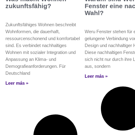
zukunftsfähig?
Fenster eine na
Wahl?
Zukunftsfähiges Wohnen beschreibt
Wohnformen, die dauerhaft,
Weru Fenster stehen für 
ressourcenschonend und komfortabel
gelungene Verbindung v
sind. Es verbindet nachhaltiges
Design und nachhaltiger H
Wohnen mit sozialer Integration und
Diese nachhaltigen Fenst
Anpassung an Klima- und
sich nicht nur durch ihre 
Demografieanforderungen. Für
aus, sondern
Deutschland
Leer más »
Leer más »