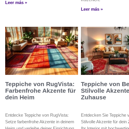
Leer más »
Leer más »
Teppiche von RugVista:
Teppiche von Be
Farbenfrohe Akzente für
Stilvolle Akzente
dein Heim
Zuhause
Entdecke Teppiche von RugVista:
Entdecken Sie Teppiche 
Setze farbenfrohe Akzente in deinem
Stilvolle Akzente für dein
Heim und verleihe deiner Einrichtung
Ihr Interior mit hochwerti