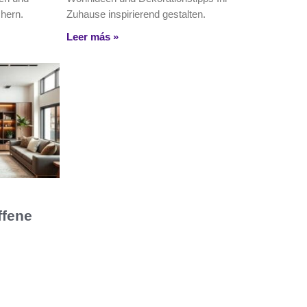
hern.
Zuhause inspirierend gestalten.
Leer más »
ffene
onale
hnkonzepte,
ösungen für