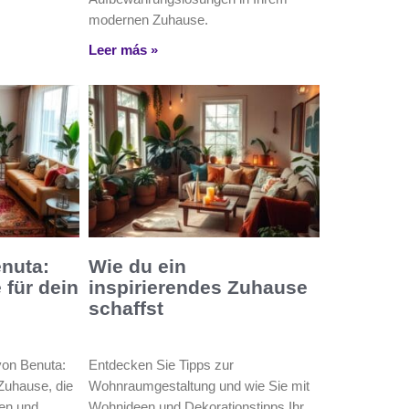
modernen Zuhause.
Leer más »
nuta:
Wie du ein
 für dein
inspirierendes Zuhause
schaffst
von Benuta:
Entdecken Sie Tipps zur
 Zuhause, die
Wohnraumgestaltung und wie Sie mit
gen und
Wohnideen und Dekorationstipps Ihr