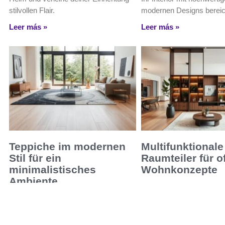
stilvollen Flair.
modernen Designs bereic
Leer más »
Leer más »
Teppiche im modernen
Multifunktionale
Stil für ein
Raumteiler für o
minimalistisches
Wohnkonzepte
Ambiente
Entdecken Sie multifunkti
Entdecken Sie stilvolle Teppiche im
Raumteiler für offene Wo
modernen Stil für ein minimalistisches
die Stil mit praktischen L