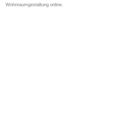
Wohnraumgestaltung online.
Leer más »
Teppichläufer von HAY: Für einladende
Flure
Entdecken Sie die elegante Auswahl an Teppichläufern von
HAY, die Ihren Flur stilvoll und einladend machen.