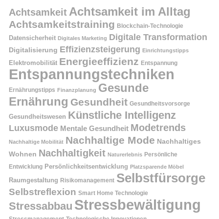
Achtsamkeit im Alltag
Achtsamkeit
Achtsamkeitstraining
Blockchain-Technologie
Digitale Transformation
Datensicherheit
Digitales Marketing
Effizienzsteigerung
Digitalisierung
Einrichtungstipps
Energieeffizienz
Elektromobilität
Entspannung
Entspannungstechniken
Gesunde
Ernährungstipps
Finanzplanung
Ernährung
Gesundheit
Gesundheitsvorsorge
Künstliche Intelligenz
Gesundheitswesen
Modetrends
Luxusmode
Mentale Gesundheit
Nachhaltige Mode
Nachhaltiges
Nachhaltige Mobilität
Nachhaltigkeit
Wohnen
Persönliche
Naturerlebnis
Entwicklung
Persönlichkeitsentwicklung
Platzsparende Möbel
Selbstfürsorge
Raumgestaltung
Risikomanagement
Selbstreflexion
Smart Home Technologie
Stressbewältigung
Stressabbau
Stressmanagement
Technologische Innovationen