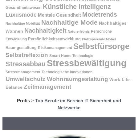
Künstliche Intelligenz
Gesundheitswesen
Modetrends
Luxusmode
Mentale Gesundheit
Nachhaltige Mode
Nachhaltiges
Nachhaltige Mobilität
Nachhaltigkeit
Wohnen
Persönliche
Naturerlebnis
Entwicklung
Persönlichkeitsentwicklung
Platzsparende Möbel
Selbstfürsorge
Raumgestaltung
Risikomanagement
Selbstreflexion
Smart Home Technologie
Stressbewältigung
Stressabbau
Stressmanagement
Technologische Innovationen
Wohnraumgestaltung
Umweltschutz
Work-Life-
Zeitmanagement
Balance
Profis
>
Top Berufe im Bereich IT Sicherheit und
Netzwerke