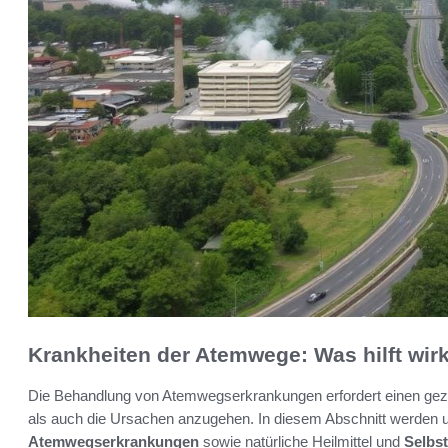
Krankheiten der Atemwege: Was hilft wirk
Die Behandlung von Atemwegserkrankungen erfordert einen gezi
als auch die Ursachen anzugehen. In diesem Abschnitt werden 
Atemwegserkrankungen
sowie natürliche Heilmittel und
Selbs