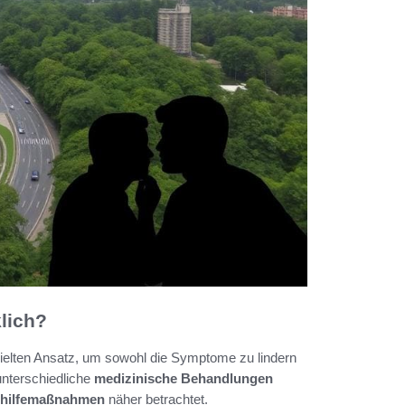
lich?
elten Ansatz, um sowohl die Symptome zu lindern
unterschiedliche
medizinische Behandlungen
thilfemaßnahmen
näher betrachtet.