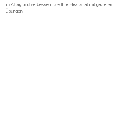
im Alltag und verbessern Sie Ihre Flexibilität mit gezielten
Übungen.
Leer más »
Fair Fashion: Warum Nachhaltigkeit in
Mode ist
Erkunden Sie den Trend der Fair Fashion und entdecken Sie,