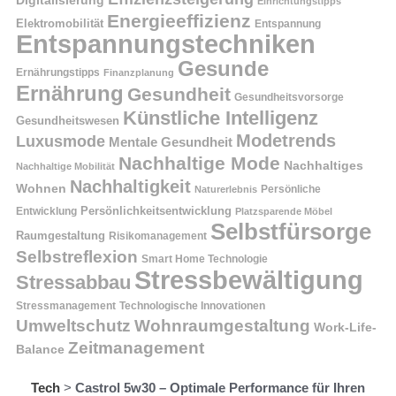
Digitalisierung
Einrichtungstipps
Energieeffizienz
Elektromobilität
Entspannung
Entspannungstechniken
Gesunde
Ernährungstipps
Finanzplanung
Ernährung
Gesundheit
Gesundheitsvorsorge
Künstliche Intelligenz
Gesundheitswesen
Modetrends
Luxusmode
Mentale Gesundheit
Nachhaltige Mode
Nachhaltiges
Nachhaltige Mobilität
Nachhaltigkeit
Wohnen
Persönliche
Naturerlebnis
Entwicklung
Persönlichkeitsentwicklung
Platzsparende Möbel
Selbstfürsorge
Raumgestaltung
Risikomanagement
Selbstreflexion
Smart Home Technologie
Stressbewältigung
Stressabbau
Stressmanagement
Technologische Innovationen
Wohnraumgestaltung
Umweltschutz
Work-Life-
Zeitmanagement
Balance
Tech
>
Castrol 5w30 – Optimale Performance für Ihren