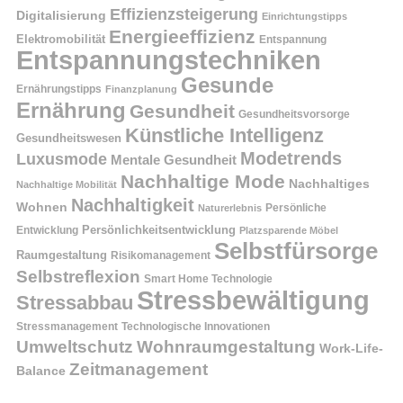
Effizienzsteigerung
Digitalisierung
Einrichtungstipps
Energieeffizienz
Elektromobilität
Entspannung
Entspannungstechniken
Gesunde
Ernährungstipps
Finanzplanung
Ernährung
Gesundheit
Gesundheitsvorsorge
Künstliche Intelligenz
Gesundheitswesen
Modetrends
Luxusmode
Mentale Gesundheit
Nachhaltige Mode
Nachhaltiges
Nachhaltige Mobilität
Nachhaltigkeit
Wohnen
Persönliche
Naturerlebnis
Entwicklung
Persönlichkeitsentwicklung
Platzsparende Möbel
Selbstfürsorge
Raumgestaltung
Risikomanagement
Selbstreflexion
Smart Home Technologie
Stressbewältigung
Stressabbau
Stressmanagement
Technologische Innovationen
Wohnraumgestaltung
Umweltschutz
Work-Life-
Zeitmanagement
Balance