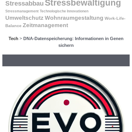
Stressbewältigung
Stressabbau
Stressmanagement
Technologische Innovationen
Wohnraumgestaltung
Umweltschutz
Work-Life-
Zeitmanagement
Balance
Tech
>
DNA-Datenspeicherung: Informationen in Genen
sichern