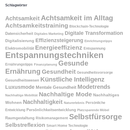
Schlagwörter
Achtsamkeit im Alltag
Achtsamkeit
Achtsamkeitstraining
Blockchain-Technologie
Digitale Transformation
Datensicherheit
Digitales Marketing
Effizienzsteigerung
Digitalisierung
Einrichtungstipps
Energieeffizienz
Elektromobilität
Entspannung
Entspannungstechniken
Gesunde
Ernährungstipps
Finanzplanung
Ernährung
Gesundheit
Gesundheitsvorsorge
Künstliche Intelligenz
Gesundheitswesen
Modetrends
Luxusmode
Mentale Gesundheit
Nachhaltige Mode
Nachhaltiges
Nachhaltige Mobilität
Nachhaltigkeit
Wohnen
Persönliche
Naturerlebnis
Entwicklung
Persönlichkeitsentwicklung
Platzsparende Möbel
Selbstfürsorge
Raumgestaltung
Risikomanagement
Selbstreflexion
Smart Home Technologie