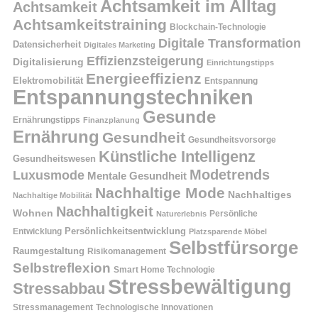
Achtsamkeit im Alltag
Achtsamkeit
Achtsamkeitstraining
Blockchain-Technologie
Digitale Transformation
Datensicherheit
Digitales Marketing
Effizienzsteigerung
Digitalisierung
Einrichtungstipps
Energieeffizienz
Elektromobilität
Entspannung
Entspannungstechniken
Gesunde
Ernährungstipps
Finanzplanung
Ernährung
Gesundheit
Gesundheitsvorsorge
Künstliche Intelligenz
Gesundheitswesen
Modetrends
Luxusmode
Mentale Gesundheit
Nachhaltige Mode
Nachhaltiges
Nachhaltige Mobilität
Nachhaltigkeit
Wohnen
Persönliche
Naturerlebnis
Entwicklung
Persönlichkeitsentwicklung
Platzsparende Möbel
Selbstfürsorge
Raumgestaltung
Risikomanagement
Selbstreflexion
Smart Home Technologie
Stressbewältigung
Stressabbau
Stressmanagement
Technologische Innovationen