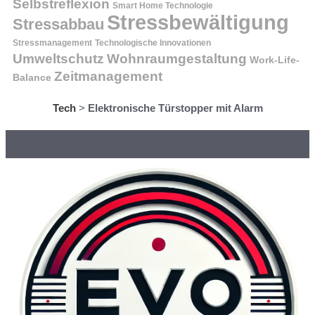
Selbstreflexion
Smart Home Technologie
Stressbewältigung
Stressabbau
Stressmanagement
Technologische Innovationen
Wohnraumgestaltung
Umweltschutz
Work-Life-
Zeitmanagement
Balance
Tech
>
Elektronische Türstopper mit Alarm