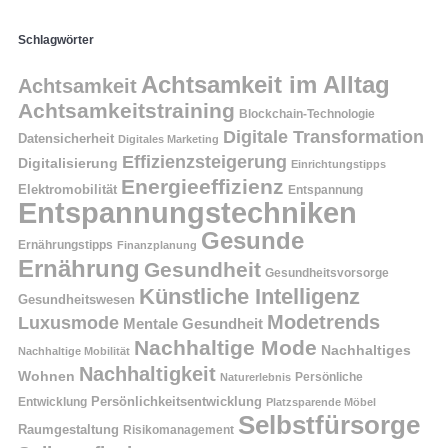
Schlagwörter
Achtsamkeit im Alltag
Achtsamkeit
Achtsamkeitstraining
Blockchain-Technologie
Digitale Transformation
Datensicherheit
Digitales Marketing
Effizienzsteigerung
Digitalisierung
Einrichtungstipps
Energieeffizienz
Elektromobilität
Entspannung
Entspannungstechniken
Gesunde
Ernährungstipps
Finanzplanung
Ernährung
Gesundheit
Gesundheitsvorsorge
Künstliche Intelligenz
Gesundheitswesen
Modetrends
Luxusmode
Mentale Gesundheit
Nachhaltige Mode
Nachhaltiges
Nachhaltige Mobilität
Nachhaltigkeit
Wohnen
Persönliche
Naturerlebnis
Entwicklung
Persönlichkeitsentwicklung
Platzsparende Möbel
Selbstfürsorge
Raumgestaltung
Risikomanagement