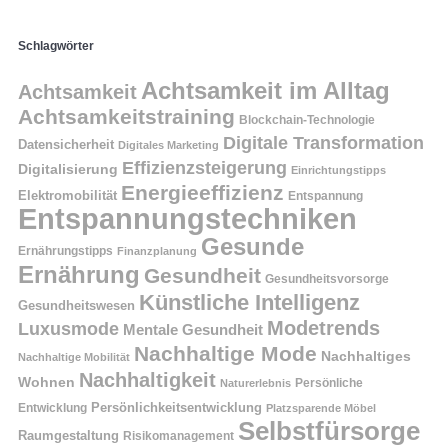
Schlagwörter
Achtsamkeit im Alltag
Achtsamkeit
Achtsamkeitstraining
Blockchain-Technologie
Digitale Transformation
Datensicherheit
Digitales Marketing
Effizienzsteigerung
Digitalisierung
Einrichtungstipps
Energieeffizienz
Elektromobilität
Entspannung
Entspannungstechniken
Gesunde
Ernährungstipps
Finanzplanung
Ernährung
Gesundheit
Gesundheitsvorsorge
Künstliche Intelligenz
Gesundheitswesen
Modetrends
Luxusmode
Mentale Gesundheit
Nachhaltige Mode
Nachhaltiges
Nachhaltige Mobilität
Nachhaltigkeit
Wohnen
Persönliche
Naturerlebnis
Entwicklung
Persönlichkeitsentwicklung
Platzsparende Möbel
Selbstfürsorge
Raumgestaltung
Risikomanagement