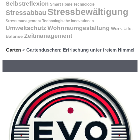
Selbstreflexion
Smart Home Technologie
Stressbewältigung
Stressabbau
Stressmanagement
Technologische Innovationen
Wohnraumgestaltung
Umweltschutz
Work-Life-
Zeitmanagement
Balance
Garten
>
Gartenduschen: Erfrischung unter freiem Himmel