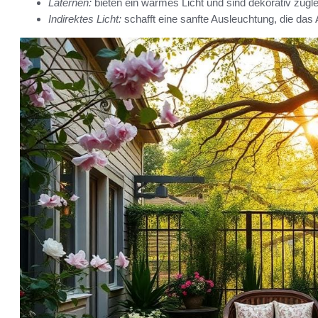
Laternen:
bieten ein warmes Licht und sind dekorativ zugle
Indirektes Licht:
schafft eine sanfte Ausleuchtung, die das 