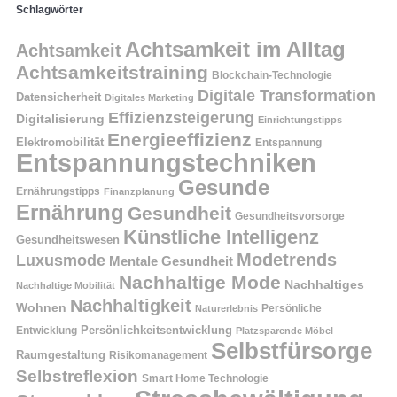
Schlagwörter
Achtsamkeit im Alltag
Achtsamkeit
Achtsamkeitstraining
Blockchain-Technologie
Digitale Transformation
Datensicherheit
Digitales Marketing
Effizienzsteigerung
Digitalisierung
Einrichtungstipps
Energieeffizienz
Elektromobilität
Entspannung
Entspannungstechniken
Gesunde
Ernährungstipps
Finanzplanung
Ernährung
Gesundheit
Gesundheitsvorsorge
Künstliche Intelligenz
Gesundheitswesen
Modetrends
Luxusmode
Mentale Gesundheit
Nachhaltige Mode
Nachhaltiges
Nachhaltige Mobilität
Nachhaltigkeit
Wohnen
Persönliche
Naturerlebnis
Entwicklung
Persönlichkeitsentwicklung
Platzsparende Möbel
Selbstfürsorge
Raumgestaltung
Risikomanagement
Selbstreflexion
Smart Home Technologie