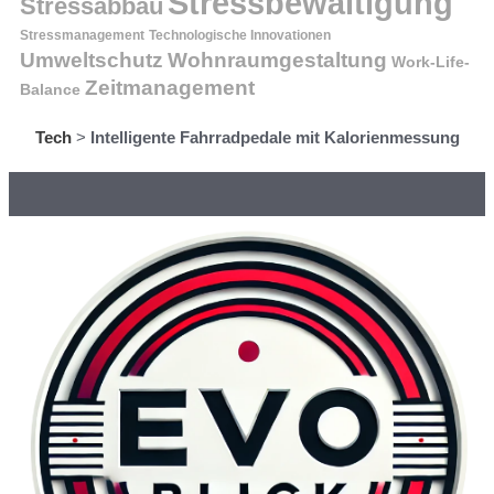
Stressbewältigung
Stressabbau
Stressmanagement
Technologische Innovationen
Wohnraumgestaltung
Umweltschutz
Work-Life-
Zeitmanagement
Balance
Tech
>
Intelligente Fahrradpedale mit Kalorienmessung