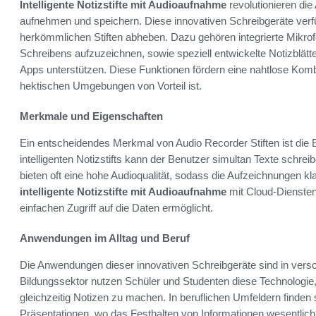
Intelligente Notizstifte mit Audioaufnahme
revolutionieren di
aufnehmen und speichern. Diese innovativen Schreibgeräte verf
herkömmlichen Stiften abheben. Dazu gehören integrierte Mikro
Schreibens aufzuzeichnen, sowie speziell entwickelte Notizblätt
Apps unterstützen. Diese Funktionen fördern eine nahtlose Kom
hektischen Umgebungen von Vorteil ist.
Merkmale und Eigenschaften
Ein entscheidendes Merkmal von Audio Recorder Stiften ist die 
intelligenten Notizstifts kann der Benutzer simultan Texte schr
bieten oft eine hohe Audioqualität, sodass die Aufzeichnungen kl
intelligente Notizstifte mit Audioaufnahme
mit Cloud-Diensten
einfachen Zugriff auf die Daten ermöglicht.
Anwendungen im Alltag und Beruf
Die Anwendungen dieser innovativen Schreibgeräte sind in ver
Bildungssektor nutzen Schüler und Studenten diese Technologie
gleichzeitig Notizen zu machen. In beruflichen Umfeldern finde
Präsentationen, wo das Festhalten von Informationen wesentlich 