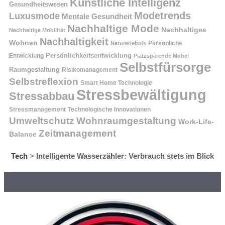
Künstliche Intelligenz
Gesundheitswesen
Modetrends
Luxusmode
Mentale Gesundheit
Nachhaltige Mode
Nachhaltiges
Nachhaltige Mobilität
Nachhaltigkeit
Wohnen
Persönliche
Naturerlebnis
Entwicklung
Persönlichkeitsentwicklung
Platzsparende Möbel
Selbstfürsorge
Raumgestaltung
Risikomanagement
Selbstreflexion
Smart Home Technologie
Stressbewältigung
Stressabbau
Stressmanagement
Technologische Innovationen
Wohnraumgestaltung
Umweltschutz
Work-Life-
Zeitmanagement
Balance
Tech
>
Intelligente Wasserzähler: Verbrauch stets im Blick