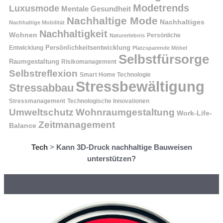
Modetrends
Luxusmode
Mentale Gesundheit
Nachhaltige Mode
Nachhaltiges
Nachhaltige Mobilität
Nachhaltigkeit
Wohnen
Persönliche
Naturerlebnis
Entwicklung
Persönlichkeitsentwicklung
Platzsparende Möbel
Selbstfürsorge
Raumgestaltung
Risikomanagement
Selbstreflexion
Smart Home Technologie
Stressbewältigung
Stressabbau
Stressmanagement
Technologische Innovationen
Wohnraumgestaltung
Umweltschutz
Work-Life-
Zeitmanagement
Balance
Tech
>
Kann 3D-Druck nachhaltige Bauweisen
unterstützen?