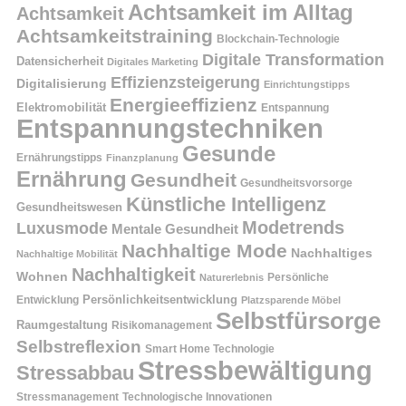
Achtsamkeit im Alltag
Achtsamkeit
Achtsamkeitstraining
Blockchain-Technologie
Digitale Transformation
Datensicherheit
Digitales Marketing
Effizienzsteigerung
Digitalisierung
Einrichtungstipps
Energieeffizienz
Elektromobilität
Entspannung
Entspannungstechniken
Gesunde
Ernährungstipps
Finanzplanung
Ernährung
Gesundheit
Gesundheitsvorsorge
Künstliche Intelligenz
Gesundheitswesen
Modetrends
Luxusmode
Mentale Gesundheit
Nachhaltige Mode
Nachhaltiges
Nachhaltige Mobilität
Nachhaltigkeit
Wohnen
Persönliche
Naturerlebnis
Entwicklung
Persönlichkeitsentwicklung
Platzsparende Möbel
Selbstfürsorge
Raumgestaltung
Risikomanagement
Selbstreflexion
Smart Home Technologie
Stressbewältigung
Stressabbau
Stressmanagement
Technologische Innovationen