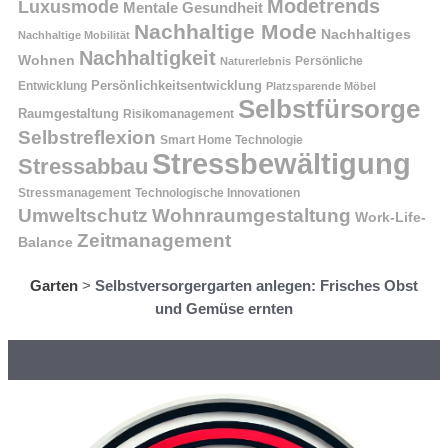
Modetrends
Luxusmode
Mentale Gesundheit
Nachhaltige Mode
Nachhaltiges
Nachhaltige Mobilität
Nachhaltigkeit
Wohnen
Persönliche
Naturerlebnis
Entwicklung
Persönlichkeitsentwicklung
Platzsparende Möbel
Selbstfürsorge
Raumgestaltung
Risikomanagement
Selbstreflexion
Smart Home Technologie
Stressbewältigung
Stressabbau
Stressmanagement
Technologische Innovationen
Wohnraumgestaltung
Umweltschutz
Work-Life-
Zeitmanagement
Balance
Garten
>
Selbstversorgergarten anlegen: Frisches Obst
und Gemüse ernten