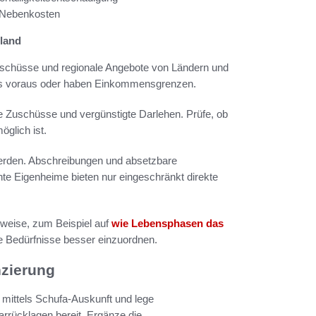
 Nebenkosten
hland
chüsse und regionale Angebote von Ländern und
ds voraus oder haben Einkommensgrenzen.
 Zuschüsse und vergünstigte Darlehen. Prüfe, ob
glich ist.
 werden. Abschreibungen und absetzbare
nte Eigenheime bieten nur eingeschränkt direkte
weise, zum Beispiel auf
wie Lebensphasen das
he Bedürfnisse besser einzuordnen.
nzierung
 mittels Schufa-Auskunft und lege
rücklagen bereit. Ergänze die