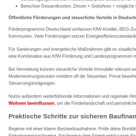
Berechne Gesamtkosten: Zinsen + Gebühren + mögliche
Öffentliche Förderungen und steuerliche Vorteile in Deutsc
Förderprogramme Deutschland umfassen KfW-Kredite, BEG-Zus
Kommunen. Viele Förderungen setzen Energieeffizienzstandar
Für Sanierungen und energetische Maßnahmen gibt es staatliche
eine Kombination aus KfW-Förderung und Landesprogrammen mö
Bei Vermietung können steuerliche Vorteile Immobilie relevant
Modernisierungskosten mindern oft die Steuerlast. Privat bewoh
Steuervergünstigungen.
Nutze außerdem weiterführende Informationen und regionale Hin
Wohnen beeinflussen
, um die Förderlandschaft und persönlic
Praktische Schritte zur sicheren Baufina
Beginne mit einer klaren Bestandsaufnahme. Prüfe deine Bonität
Einkommensnachweise, Nachweise über Eigenkapital sowie Spar