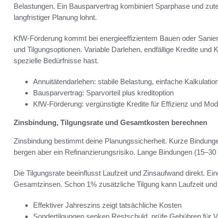
Belastungen. Ein Bausparvertrag kombiniert Sparphase und zute
langfristiger Planung lohnt.
KfW-Förderung kommt bei energieeffizientem Bauen oder Saniere
und Tilgungsoptionen. Variable Darlehen, endfällige Kredite und
spezielle Bedürfnisse hast.
Annuitätendarlehen: stabile Belastung, einfache Kalkulatio
Bausparvertrag: Sparvorteil plus kreditoption
KfW-Förderung: vergünstigte Kredite für Effizienz und Mod
Zinsbindung, Tilgungsrate und Gesamtkosten berechnen
Zinsbindung bestimmt deine Planungssicherheit. Kurze Bindungen 
bergen aber ein Refinanzierungsrisiko. Lange Bindungen (15–30 J
Die Tilgungsrate beeinflusst Laufzeit und Zinsaufwand direkt. Ein
Gesamtzinsen. Schon 1% zusätzliche Tilgung kann Laufzeit und 
Effektiver Jahreszins zeigt tatsächliche Kosten
Sondertilgungen senken Restschuld, prüfe Gebühren für Vo