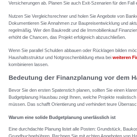
Versicherungen ab. Planen Sie auch Exit-Szenarien für den Fall 
Nutzen Sie Vergleichsrechner und holen Sie Angebote von Ban
Dokumentieren Sie Annahmen zur Baupreisentwicklung und aktua
regelmäßig. Wer den Baukredit und die Immobilienkauf Finanzierun
erhöht die Chancen, das Projekt erfolgreich abzuschließen.
Wenn Sie parallel Schulden abbauen oder Rücklagen bilden möch
Haushaltsstruktur und Notgroschenbildung etwa bei
weiteren F
kombinieren lassen.
Bedeutung der Finanzplanung vor dem 
Bevor Sie den ersten Spatenstich planen, sollten Sie einen klaren
Budgetplanung Hausbau zeigt Ihnen, welche Projekte realistisc
müssen. Das schafft Orientierung und verhindert teure Überras
Warum eine solide Budgetplanung unerlässlich ist
Eine durchdachte Planung listet alle Posten: Grundstück, Baukos
Grundbuchgebühren. Rechnen Sie mit echten Angeboten von H