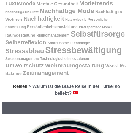
Modetrends
Luxusmode
Mentale Gesundheit
Nachhaltige Mode
Nachhaltiges
Nachhaltige Mobilität
Nachhaltigkeit
Wohnen
Persönliche
Naturerlebnis
Entwicklung
Persönlichkeitsentwicklung
Platzsparende Möbel
Selbstfürsorge
Raumgestaltung
Risikomanagement
Selbstreflexion
Smart Home Technologie
Stressbewältigung
Stressabbau
Stressmanagement
Technologische Innovationen
Wohnraumgestaltung
Umweltschutz
Work-Life-
Zeitmanagement
Balance
Reisen
>
Warum ist die Blaue Reise in der Türkei so
beliebt?