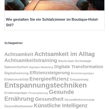
Wie gestalten Sie ein Schlafzimmer im Boutique-Hotel-
Stil?
Schlagwörter
Achtsamkeit im Alltag
Achtsamkeit
Achtsamkeitstraining
Blockchain-Technologie
Digitale Transformation
Datensicherheit
Digitales Marketing
Effizienzsteigerung
Digitalisierung
Einrichtungstipps
Energieeffizienz
Elektromobilität
Entspannung
Entspannungstechniken
Gesunde
Ernährungstipps
Finanzplanung
Ernährung
Gesundheit
Gesundheitsvorsorge
Künstliche Intelligenz
Gesundheitswesen