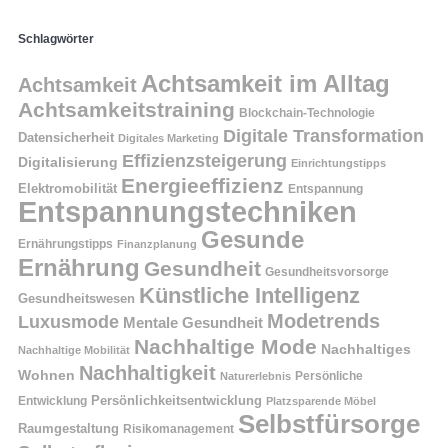
Schlagwörter
Achtsamkeit im Alltag
Achtsamkeit
Achtsamkeitstraining
Blockchain-Technologie
Digitale Transformation
Datensicherheit
Digitales Marketing
Effizienzsteigerung
Digitalisierung
Einrichtungstipps
Energieeffizienz
Elektromobilität
Entspannung
Entspannungstechniken
Gesunde
Ernährungstipps
Finanzplanung
Ernährung
Gesundheit
Gesundheitsvorsorge
Künstliche Intelligenz
Gesundheitswesen
Modetrends
Luxusmode
Mentale Gesundheit
Nachhaltige Mode
Nachhaltiges
Nachhaltige Mobilität
Nachhaltigkeit
Wohnen
Persönliche
Naturerlebnis
Entwicklung
Persönlichkeitsentwicklung
Platzsparende Möbel
Selbstfürsorge
Raumgestaltung
Risikomanagement