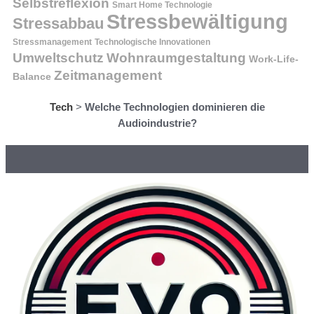
Selbstreflexion
Smart Home Technologie
Stressbewältigung
Stressabbau
Stressmanagement
Technologische Innovationen
Wohnraumgestaltung
Umweltschutz
Work-Life-
Zeitmanagement
Balance
Tech
>
Welche Technologien dominieren die
Audioindustrie?