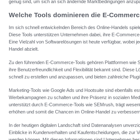
genug sind, um sich an sich ändernde Marktbedingungen anzup
Welche Tools dominieren die E-Commerc
Im sich schnell entwickelnden Bereich des Online-Handels spie
Diese Tools unterstützen Unternehmen dabei, ihre E-Commerce-St
Eine Vielzahl von Softwarelösungen ist heute verfügbar, wobei je
Handel abzielt.
Zu den führenden E-Commerce-Tools gehören Plattformen wie 
ihre Benutzerfreundlichkeit und Flexibilität bekannt sind. Die
schnell zu erstellen und anzupassen, und bieten zahlreiche Plugi
Marketing-Tools wie Google Ads und Hootsuite sind ebenfalls ess
Werbekampagnen zu schalten und ihre Präsenz in sozialen Med
unterstützt durch E-Commerce-Tools wie SEMrush, trägt wesentlic
erhöhen und somit die Chancen im Online-Handel zu verbessern
In der heutigen digitalen Landschaft sind Datenanalysen unverzich
Einblicke in Kundenverhalten und Kaufentscheidungen, die zur 
werden können. Mit diesen Informationen sind Unternehmen bess