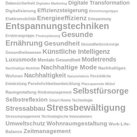
Digitale Transformation
Datensicherheit
Digitales Marketing
Effizienzsteigerung
Digitalisierung
Einrichtungstipps
Energieeffizienz
Elektromobilität
Entspannung
Entspannungstechniken
Gesunde
Ernährungstipps
Finanzplanung
Ernährung
Gesundheit
Gesundheitsvorsorge
Künstliche Intelligenz
Gesundheitswesen
Modetrends
Luxusmode
Mentale Gesundheit
Nachhaltige Mode
Nachhaltiges
Nachhaltige Mobilität
Nachhaltigkeit
Wohnen
Persönliche
Naturerlebnis
Entwicklung
Persönlichkeitsentwicklung
Platzsparende Möbel
Selbstfürsorge
Raumgestaltung
Risikomanagement
Selbstreflexion
Smart Home Technologie
Stressbewältigung
Stressabbau
Stressmanagement
Technologische Innovationen
Wohnraumgestaltung
Umweltschutz
Work-Life-
Zeitmanagement
Balance