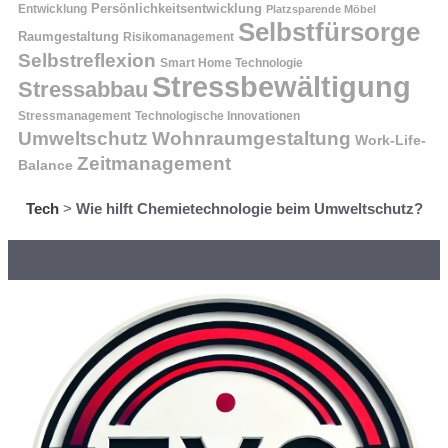
Entwicklung
Persönlichkeitsentwicklung
Platzsparende Möbel
Selbstfürsorge
Raumgestaltung
Risikomanagement
Selbstreflexion
Smart Home Technologie
Stressbewältigung
Stressabbau
Stressmanagement
Technologische Innovationen
Wohnraumgestaltung
Umweltschutz
Work-Life-
Zeitmanagement
Balance
Tech
>
Wie hilft Chemietechnologie beim Umweltschutz?