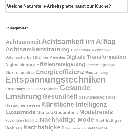
Welche Naturstein-Arbeitsplatte passt zur Küche?
Schlagwörter
Achtsamkeit im Alltag
Achtsamkeit
Achtsamkeitstraining
Blockchain-Technologie
Digitale Transformation
Datensicherheit
Digitales Marketing
Effizienzsteigerung
Digitalisierung
Einrichtungstipps
Energieeffizienz
Elektromobilität
Entspannung
Entspannungstechniken
Gesunde
Ernährungstipps
Finanzplanung
Ernährung
Gesundheit
Gesundheitsvorsorge
Künstliche Intelligenz
Gesundheitswesen
Modetrends
Luxusmode
Mentale Gesundheit
Nachhaltige Mode
Nachhaltiges
Nachhaltige Mobilität
Nachhaltigkeit
Wohnen
Persönliche
Naturerlebnis