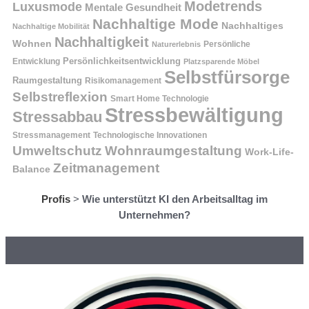
Modetrends
Luxusmode
Mentale Gesundheit
Nachhaltige Mode
Nachhaltiges
Nachhaltige Mobilität
Nachhaltigkeit
Wohnen
Persönliche
Naturerlebnis
Entwicklung
Persönlichkeitsentwicklung
Platzsparende Möbel
Selbstfürsorge
Raumgestaltung
Risikomanagement
Selbstreflexion
Smart Home Technologie
Stressbewältigung
Stressabbau
Stressmanagement
Technologische Innovationen
Wohnraumgestaltung
Umweltschutz
Work-Life-
Zeitmanagement
Balance
Profis
>
Wie unterstützt KI den Arbeitsalltag im
Unternehmen?