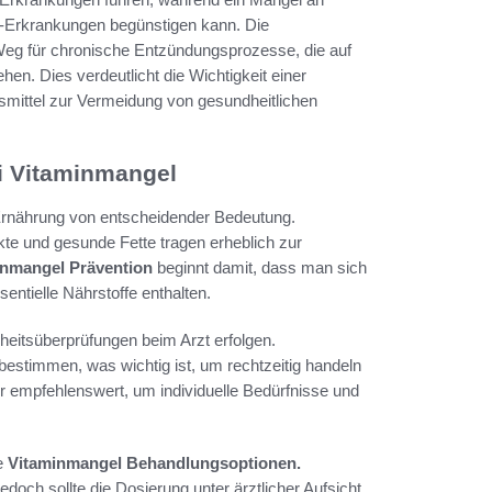
uf-Erkrankungen begünstigen kann. Die
g für chronische Entzündungsprozesse, die auf
n. Dies verdeutlicht die Wichtigkeit einer
ittel zur Vermeidung von gesundheitlichen
i Vitaminmangel
rnährung von entscheidender Bedeutung.
te und gesunde Fette tragen erheblich zur
inmangel Prävention
beginnt damit, dass man sich
entielle Nährstoffe enthalten.
eitsüberprüfungen beim Arzt erfolgen.
estimmen, was wichtig ist, um rechtzeitig handeln
r empfehlenswert, um individuelle Bedürfnisse und
he
Vitaminmangel Behandlungsoptionen.
och sollte die Dosierung unter ärztlicher Aufsicht