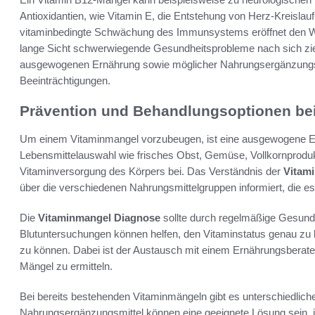
Antioxidantien, wie Vitamin E, die Entstehung von Herz-Kreisla
vitaminbedingte Schwächung des Immunsystems eröffnet den We
lange Sicht schwerwiegende Gesundheitsprobleme nach sich ziehe
ausgewogenen Ernährung sowie möglicher Nahrungsergänzungsm
Beeinträchtigungen.
Prävention und Behandlungsoptionen be
Um einem Vitaminmangel vorzubeugen, ist eine ausgewogene E
Lebensmittelauswahl wie frisches Obst, Gemüse, Vollkornproduk
Vitaminversorgung des Körpers bei. Das Verständnis der
Vitam
über die verschiedenen Nahrungsmittelgruppen informiert, die ess
Die
Vitaminmangel Diagnose
sollte durch regelmäßige Gesundh
Blutuntersuchungen können helfen, den Vitaminstatus genau zu b
zu können. Dabei ist der Austausch mit einem Ernährungsberate
Mängel zu ermitteln.
Bei bereits bestehenden Vitaminmängeln gibt es unterschiedlic
Nahrungsergänzungsmittel können eine geeignete Lösung sein, jed