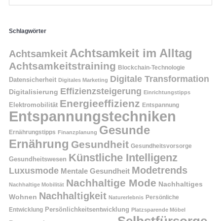
Schlagwörter
Achtsamkeit im Alltag
Achtsamkeit
Achtsamkeitstraining
Blockchain-Technologie
Digitale Transformation
Datensicherheit
Digitales Marketing
Effizienzsteigerung
Digitalisierung
Einrichtungstipps
Energieeffizienz
Elektromobilität
Entspannung
Entspannungstechniken
Gesunde
Ernährungstipps
Finanzplanung
Ernährung
Gesundheit
Gesundheitsvorsorge
Künstliche Intelligenz
Gesundheitswesen
Modetrends
Luxusmode
Mentale Gesundheit
Nachhaltige Mode
Nachhaltiges
Nachhaltige Mobilität
Nachhaltigkeit
Wohnen
Persönliche
Naturerlebnis
Entwicklung
Persönlichkeitsentwicklung
Platzsparende Möbel