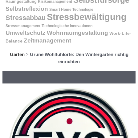
Selbstfürsorge
Raumgestaltung
Risikomanagement
Selbstreflexion
Smart Home Technologie
Stressbewältigung
Stressabbau
Stressmanagement
Technologische Innovationen
Wohnraumgestaltung
Umweltschutz
Work-Life-
Zeitmanagement
Balance
Garten
>
Grüne Wohlfühlorte: Den Wintergarten richtig
einrichten