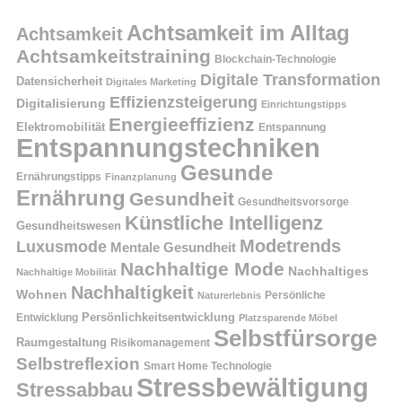
Achtsamkeit im Alltag
Achtsamkeit
Achtsamkeitstraining
Blockchain-Technologie
Digitale Transformation
Datensicherheit
Digitales Marketing
Effizienzsteigerung
Digitalisierung
Einrichtungstipps
Energieeffizienz
Elektromobilität
Entspannung
Entspannungstechniken
Gesunde
Ernährungstipps
Finanzplanung
Ernährung
Gesundheit
Gesundheitsvorsorge
Künstliche Intelligenz
Gesundheitswesen
Modetrends
Luxusmode
Mentale Gesundheit
Nachhaltige Mode
Nachhaltiges
Nachhaltige Mobilität
Nachhaltigkeit
Wohnen
Persönliche
Naturerlebnis
Entwicklung
Persönlichkeitsentwicklung
Platzsparende Möbel
Selbstfürsorge
Raumgestaltung
Risikomanagement
Selbstreflexion
Smart Home Technologie
Stressbewältigung
Stressabbau