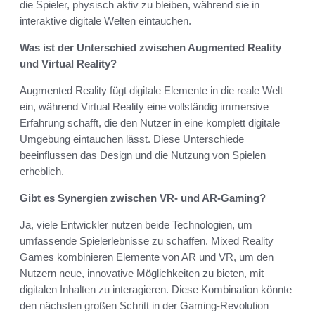
die Spieler, physisch aktiv zu bleiben, während sie in
interaktive digitale Welten eintauchen.
Was ist der Unterschied zwischen Augmented Reality
und Virtual Reality?
Augmented Reality fügt digitale Elemente in die reale Welt
ein, während Virtual Reality eine vollständig immersive
Erfahrung schafft, die den Nutzer in eine komplett digitale
Umgebung eintauchen lässt. Diese Unterschiede
beeinflussen das Design und die Nutzung von Spielen
erheblich.
Gibt es Synergien zwischen VR- und AR-Gaming?
Ja, viele Entwickler nutzen beide Technologien, um
umfassende Spielerlebnisse zu schaffen. Mixed Reality
Games kombinieren Elemente von AR und VR, um den
Nutzern neue, innovative Möglichkeiten zu bieten, mit
digitalen Inhalten zu interagieren. Diese Kombination könnte
den nächsten großen Schritt in der Gaming-Revolution