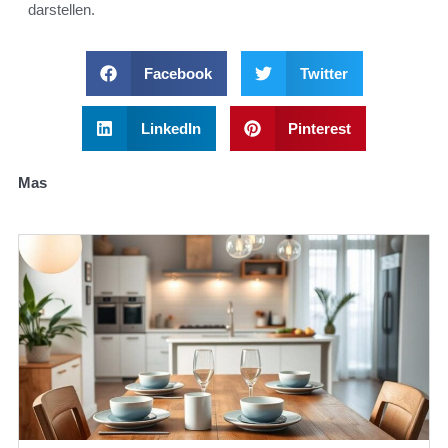
darstellen.
Facebook
Twitter
LinkedIn
Pinterest
Mas