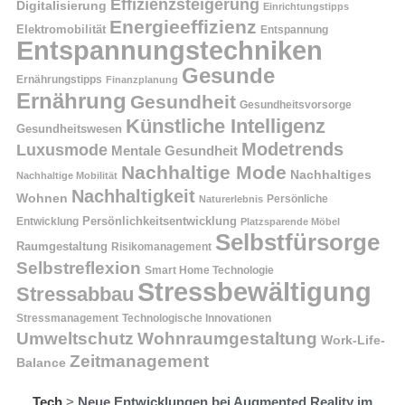
Effizienzsteigerung
Digitalisierung
Einrichtungstipps
Energieeffizienz
Elektromobilität
Entspannung
Entspannungstechniken
Gesunde
Ernährungstipps
Finanzplanung
Ernährung
Gesundheit
Gesundheitsvorsorge
Künstliche Intelligenz
Gesundheitswesen
Modetrends
Luxusmode
Mentale Gesundheit
Nachhaltige Mode
Nachhaltiges
Nachhaltige Mobilität
Nachhaltigkeit
Wohnen
Persönliche
Naturerlebnis
Entwicklung
Persönlichkeitsentwicklung
Platzsparende Möbel
Selbstfürsorge
Raumgestaltung
Risikomanagement
Selbstreflexion
Smart Home Technologie
Stressbewältigung
Stressabbau
Stressmanagement
Technologische Innovationen
Wohnraumgestaltung
Umweltschutz
Work-Life-
Zeitmanagement
Balance
Tech
>
Neue Entwicklungen bei Augmented Reality im