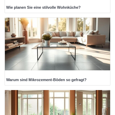
Wie planen Sie eine stilvolle Wohnküche?
Warum sind Mikrozement-Böden so gefragt?