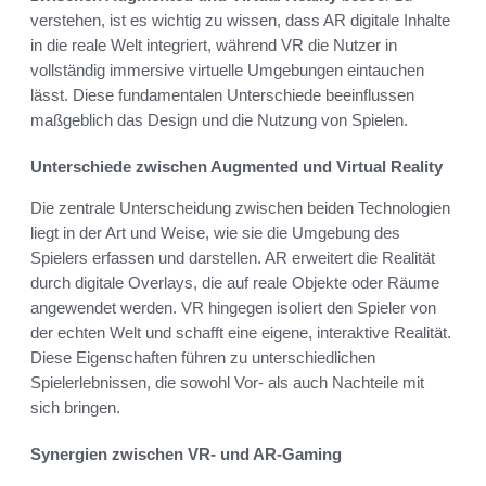
verstehen, ist es wichtig zu wissen, dass AR digitale Inhalte
in die reale Welt integriert, während VR die Nutzer in
vollständig immersive virtuelle Umgebungen eintauchen
lässt. Diese fundamentalen Unterschiede beeinflussen
maßgeblich das Design und die Nutzung von Spielen.
Unterschiede zwischen Augmented und Virtual Reality
Die zentrale Unterscheidung zwischen beiden Technologien
liegt in der Art und Weise, wie sie die Umgebung des
Spielers erfassen und darstellen. AR erweitert die Realität
durch digitale Overlays, die auf reale Objekte oder Räume
angewendet werden. VR hingegen isoliert den Spieler von
der echten Welt und schafft eine eigene, interaktive Realität.
Diese Eigenschaften führen zu unterschiedlichen
Spielerlebnissen, die sowohl Vor- als auch Nachteile mit
sich bringen.
Synergien zwischen VR- und AR-Gaming