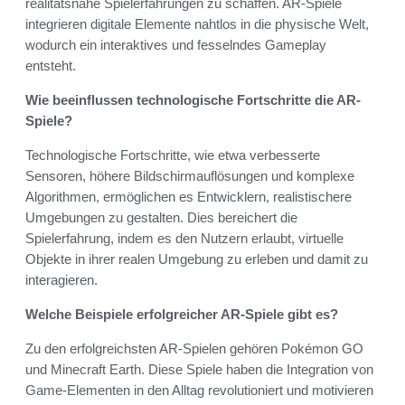
realitätsnahe Spielerfahrungen zu schaffen. AR-Spiele
integrieren digitale Elemente nahtlos in die physische Welt,
wodurch ein interaktives und fesselndes Gameplay
entsteht.
Wie beeinflussen technologische Fortschritte die AR-
Spiele?
Technologische Fortschritte, wie etwa verbesserte
Sensoren, höhere Bildschirmauflösungen und komplexe
Algorithmen, ermöglichen es Entwicklern, realistischere
Umgebungen zu gestalten. Dies bereichert die
Spielerfahrung, indem es den Nutzern erlaubt, virtuelle
Objekte in ihrer realen Umgebung zu erleben und damit zu
interagieren.
Welche Beispiele erfolgreicher AR-Spiele gibt es?
Zu den erfolgreichsten AR-Spielen gehören Pokémon GO
und Minecraft Earth. Diese Spiele haben die Integration von
Game-Elementen in den Alltag revolutioniert und motivieren