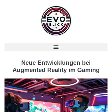
Neue Entwicklungen bei
Augmented Reality im Gaming