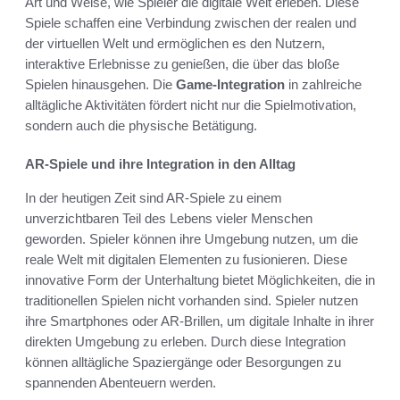
Art und Weise, wie Spieler die digitale Welt erleben. Diese
Spiele schaffen eine Verbindung zwischen der realen und
der virtuellen Welt und ermöglichen es den Nutzern,
interaktive Erlebnisse zu genießen, die über das bloße
Spielen hinausgehen. Die
Game-Integration
in zahlreiche
alltägliche Aktivitäten fördert nicht nur die Spielmotivation,
sondern auch die physische Betätigung.
AR-Spiele und ihre Integration in den Alltag
In der heutigen Zeit sind AR-Spiele zu einem
unverzichtbaren Teil des Lebens vieler Menschen
geworden. Spieler können ihre Umgebung nutzen, um die
reale Welt mit digitalen Elementen zu fusionieren. Diese
innovative Form der Unterhaltung bietet Möglichkeiten, die in
traditionellen Spielen nicht vorhanden sind. Spieler nutzen
ihre Smartphones oder AR-Brillen, um digitale Inhalte in ihrer
direkten Umgebung zu erleben. Durch diese Integration
können alltägliche Spaziergänge oder Besorgungen zu
spannenden Abenteuern werden.