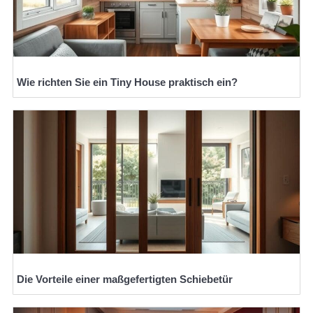
Wie richten Sie ein Tiny House praktisch ein?
Die Vorteile einer maßgefertigten Schiebetür