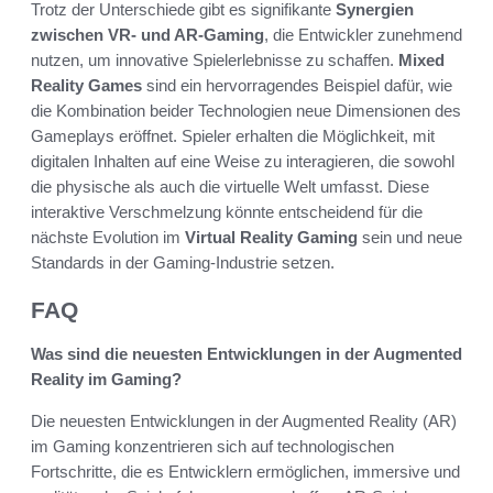
Trotz der Unterschiede gibt es signifikante
Synergien
zwischen VR- und AR-Gaming
, die Entwickler zunehmend
nutzen, um innovative Spielerlebnisse zu schaffen.
Mixed
Reality Games
sind ein hervorragendes Beispiel dafür, wie
die Kombination beider Technologien neue Dimensionen des
Gameplays eröffnet. Spieler erhalten die Möglichkeit, mit
digitalen Inhalten auf eine Weise zu interagieren, die sowohl
die physische als auch die virtuelle Welt umfasst. Diese
interaktive Verschmelzung könnte entscheidend für die
nächste Evolution im
Virtual Reality Gaming
sein und neue
Standards in der Gaming-Industrie setzen.
FAQ
Was sind die neuesten Entwicklungen in der Augmented
Reality im Gaming?
Die neuesten Entwicklungen in der Augmented Reality (AR)
im Gaming konzentrieren sich auf technologischen
Fortschritte, die es Entwicklern ermöglichen, immersive und