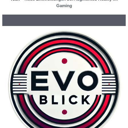
Gaming