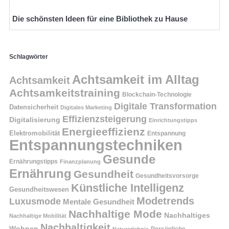
Die schönsten Ideen für eine Bibliothek zu Hause
Schlagwörter
Achtsamkeit im Alltag
Achtsamkeit
Achtsamkeitstraining
Blockchain-Technologie
Digitale Transformation
Datensicherheit
Digitales Marketing
Effizienzsteigerung
Digitalisierung
Einrichtungstipps
Energieeffizienz
Elektromobilität
Entspannung
Entspannungstechniken
Gesunde
Ernährungstipps
Finanzplanung
Ernährung
Gesundheit
Gesundheitsvorsorge
Künstliche Intelligenz
Gesundheitswesen
Modetrends
Luxusmode
Mentale Gesundheit
Nachhaltige Mode
Nachhaltiges
Nachhaltige Mobilität
Nachhaltigkeit
Wohnen