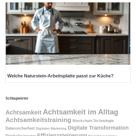
Welche Naturstein-Arbeitsplatte passt zur Küche?
Schlagwörter
Achtsamkeit im Alltag
Achtsamkeit
Achtsamkeitstraining
Blockchain-Technologie
Digitale Transformation
Datensicherheit
Digitales Marketing
Effizienzsteigerung
Digitalisierung
Einrichtungstipps