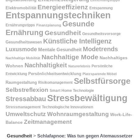
Energieeffizienz
Elektromobilität
Entspannung
Entspannungstechniken
Gesunde
Ernährungstipps
Finanzplanung
Ernährung
Gesundheit
Gesundheitsvorsorge
Künstliche Intelligenz
Gesundheitswesen
Modetrends
Luxusmode
Mentale Gesundheit
Nachhaltige Mode
Nachhaltiges
Nachhaltige Mobilität
Nachhaltigkeit
Wohnen
Persönliche
Naturerlebnis
Entwicklung
Persönlichkeitsentwicklung
Platzsparende Möbel
Selbstfürsorge
Raumgestaltung
Risikomanagement
Selbstreflexion
Smart Home Technologie
Stressbewältigung
Stressabbau
Stressmanagement
Technologische Innovationen
Wohnraumgestaltung
Umweltschutz
Work-Life-
Zeitmanagement
Balance
Gesundheit
>
Schlafapnoe: Was tun gegen Atemaussetzer