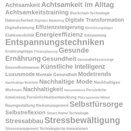
Achtsamkeit im Alltag
Achtsamkeit
Achtsamkeitstraining
Blockchain-Technologie
Digitale Transformation
Datensicherheit
Digitales Marketing
Effizienzsteigerung
Digitalisierung
Einrichtungstipps
Energieeffizienz
Elektromobilität
Entspannung
Entspannungstechniken
Gesunde
Ernährungstipps
Finanzplanung
Ernährung
Gesundheit
Gesundheitsvorsorge
Künstliche Intelligenz
Gesundheitswesen
Modetrends
Luxusmode
Mentale Gesundheit
Nachhaltige Mode
Nachhaltiges
Nachhaltige Mobilität
Nachhaltigkeit
Wohnen
Persönliche
Naturerlebnis
Entwicklung
Persönlichkeitsentwicklung
Platzsparende Möbel
Selbstfürsorge
Raumgestaltung
Risikomanagement
Selbstreflexion
Smart Home Technologie
Stressbewältigung
Stressabbau
Stressmanagement
Technologische Innovationen