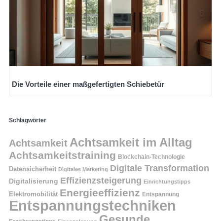
Die Vorteile einer maßgefertigten Schiebetür
Schlagwörter
Achtsamkeit im Alltag
Achtsamkeit
Achtsamkeitstraining
Blockchain-Technologie
Digitale Transformation
Datensicherheit
Digitales Marketing
Effizienzsteigerung
Digitalisierung
Einrichtungstipps
Energieeffizienz
Elektromobilität
Entspannung
Entspannungstechniken
Gesunde