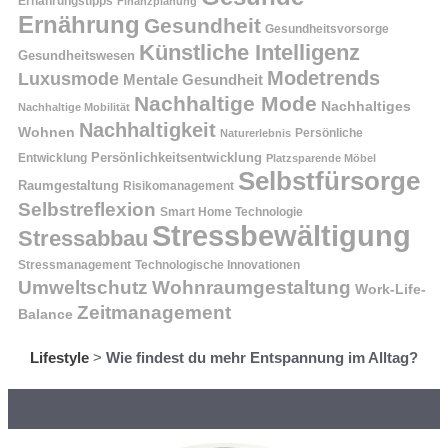
Ernährungstipps
Finanzplanung
Ernährung
Gesundheit
Gesundheitsvorsorge
Künstliche Intelligenz
Gesundheitswesen
Modetrends
Luxusmode
Mentale Gesundheit
Nachhaltige Mode
Nachhaltiges
Nachhaltige Mobilität
Nachhaltigkeit
Wohnen
Persönliche
Naturerlebnis
Entwicklung
Persönlichkeitsentwicklung
Platzsparende Möbel
Selbstfürsorge
Raumgestaltung
Risikomanagement
Selbstreflexion
Smart Home Technologie
Stressbewältigung
Stressabbau
Stressmanagement
Technologische Innovationen
Wohnraumgestaltung
Umweltschutz
Work-Life-
Zeitmanagement
Balance
Lifestyle
>
Wie findest du mehr Entspannung im Alltag?