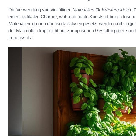
Die Verwendung von vielfältigen
Materialien für Kräutergärten
erö
einen rustikalen Charme, während bunte Kunststoffboxen frische
Materialien können ebenso kreativ eingesetzt werden und sorge
der Materialien trägt nicht nur zur optischen Gestaltung bei, so
Lebensstils.