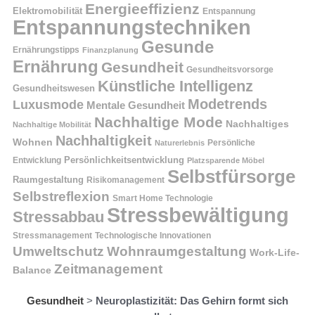
Energieeffizienz
Elektromobilität
Entspannung
Entspannungstechniken
Gesunde
Ernährungstipps
Finanzplanung
Ernährung
Gesundheit
Gesundheitsvorsorge
Künstliche Intelligenz
Gesundheitswesen
Modetrends
Luxusmode
Mentale Gesundheit
Nachhaltige Mode
Nachhaltiges
Nachhaltige Mobilität
Nachhaltigkeit
Wohnen
Persönliche
Naturerlebnis
Entwicklung
Persönlichkeitsentwicklung
Platzsparende Möbel
Selbstfürsorge
Raumgestaltung
Risikomanagement
Selbstreflexion
Smart Home Technologie
Stressbewältigung
Stressabbau
Stressmanagement
Technologische Innovationen
Wohnraumgestaltung
Umweltschutz
Work-Life-
Zeitmanagement
Balance
Gesundheit
>
Neuroplastizität: Das Gehirn formt sich