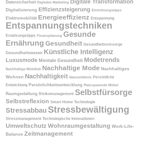
Digitale Transformation
Datensicherheit
Digitales Marketing
Effizienzsteigerung
Digitalisierung
Einrichtungstipps
Energieeffizienz
Elektromobilität
Entspannung
Entspannungstechniken
Gesunde
Ernährungstipps
Finanzplanung
Ernährung
Gesundheit
Gesundheitsvorsorge
Künstliche Intelligenz
Gesundheitswesen
Modetrends
Luxusmode
Mentale Gesundheit
Nachhaltige Mode
Nachhaltiges
Nachhaltige Mobilität
Nachhaltigkeit
Wohnen
Persönliche
Naturerlebnis
Entwicklung
Persönlichkeitsentwicklung
Platzsparende Möbel
Selbstfürsorge
Raumgestaltung
Risikomanagement
Selbstreflexion
Smart Home Technologie
Stressbewältigung
Stressabbau
Stressmanagement
Technologische Innovationen
Wohnraumgestaltung
Umweltschutz
Work-Life-
Zeitmanagement
Balance