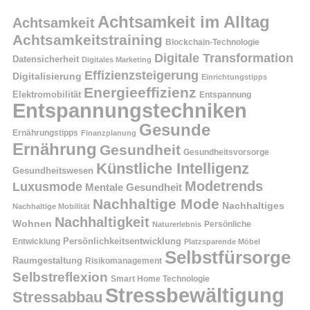
Achtsamkeit im Alltag
Achtsamkeit
Achtsamkeitstraining
Blockchain-Technologie
Digitale Transformation
Datensicherheit
Digitales Marketing
Effizienzsteigerung
Digitalisierung
Einrichtungstipps
Energieeffizienz
Elektromobilität
Entspannung
Entspannungstechniken
Gesunde
Ernährungstipps
Finanzplanung
Ernährung
Gesundheit
Gesundheitsvorsorge
Künstliche Intelligenz
Gesundheitswesen
Modetrends
Luxusmode
Mentale Gesundheit
Nachhaltige Mode
Nachhaltiges
Nachhaltige Mobilität
Nachhaltigkeit
Wohnen
Persönliche
Naturerlebnis
Entwicklung
Persönlichkeitsentwicklung
Platzsparende Möbel
Selbstfürsorge
Raumgestaltung
Risikomanagement
Selbstreflexion
Smart Home Technologie
Stressbewältigung
Stressabbau